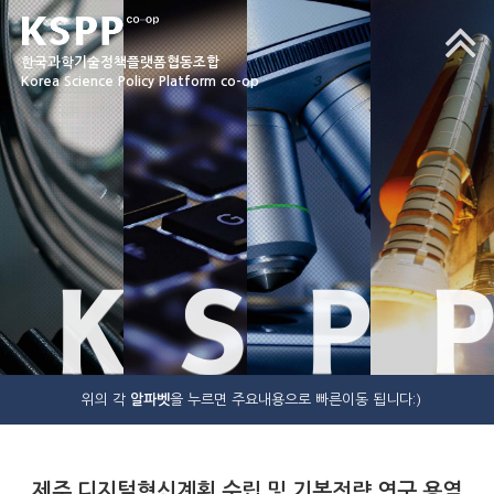
한국과학기술정책플랫폼협동조합
Korea Science Policy Platform co-op
K
S
P
P
위의 각
알파벳
을 누르면 주요내용으로 빠른이동 됩니다:)
제주 디지털혁신계획 수립 및 기본전략 연구 용역